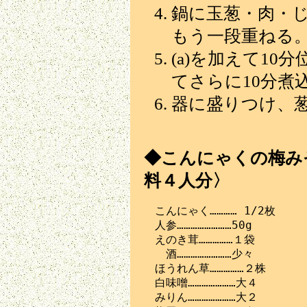
鍋に玉葱・肉・
もう一段重ねる
(a)を加えて1
てさらに10分煮
器に盛りつけ、
◆こんにゃくの梅みそ
料４人分〉
　こんにゃく………… 1/2枚

　人参……………………50g

　えのき茸……………１袋

　　酒……………………少々

　ほうれん草……………２株

　白味噌…………………大４

　みりん…………………大２
