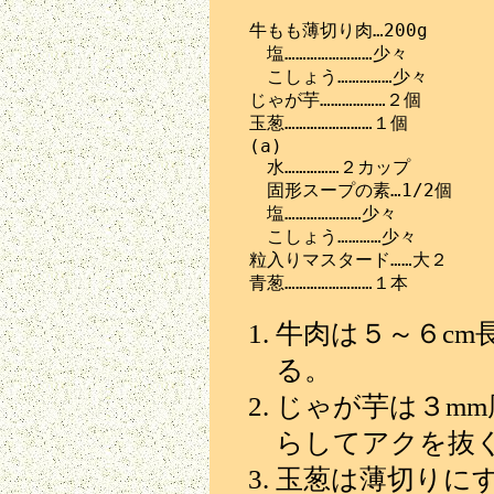
　牛もも薄切り肉…200g

　　塩……………………少々

　　こしょう……………少々

　じゃが芋………………２個

　玉葱……………………１個

　(a)

　　水……………２カップ

　　固形スープの素…1/2個

　　塩…………………少々

　　こしょう…………少々

　粒入りマスタード……大２

牛肉は５～６cm
る。
じゃが芋は３m
らしてアクを抜
玉葱は薄切りに