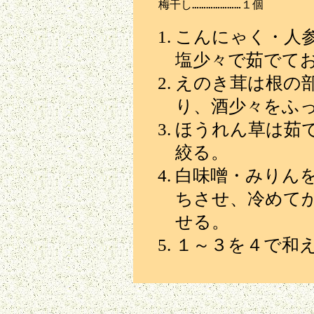
こんにゃく・人参
塩少々で茹でて
えのき茸は根の
り、酒少々をふ
ほうれん草は茹で
絞る。
白味噌・みりん
ちさせ、冷めて
せる。
１～３を４で和