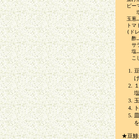
　ピーマ
　　　塩
　玉葱……
　トマト
　(ドレ
　　酢…
　　サラ
　　塩…
★豆鯵