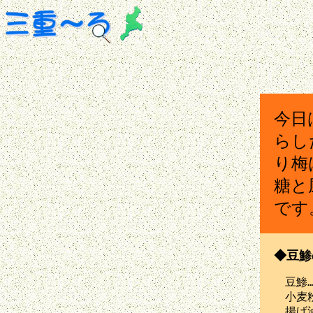
今日
らし
り梅
糖と
です
◆豆鯵
　豆鯵……
　小麦粉
　揚げ油