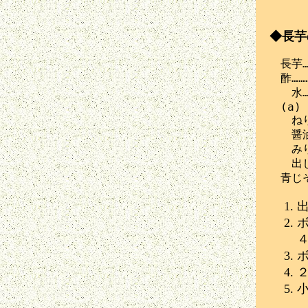
◆長芋
　長芋……
　酢………
　　水…
　(a)

　　ねり
　　醤油
　　みり
　　出し
ボ