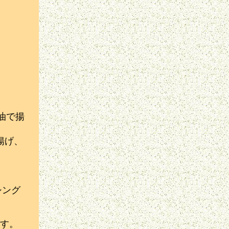
油で揚
揚げ、
。
シング
す。