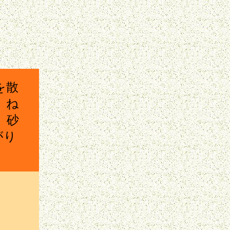
を散
。ね
、砂
がり