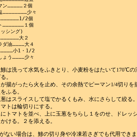
ン……………２個

……………………少々

……………1/2個

…………………１個

ッシング)

………………大２

ダ油…………大４

…………小1・1/2

豆鯵は洗って水気をふきとり、小麦粉をはたいて170℃の
げる。
１が揚がったら火を止め、その余熱でピーマン1/4切りを
塩をふる。
玉葱はスライスして塩でかるくもみ、水にさらして絞る
トマトは輪切りにする。
皿にトマトを並べ、上に玉葱をちらし１をのせ、ドレッ
をかける。２を添える。
がない場合は、鯵の切り身や冷凍若さぎでも代用できま