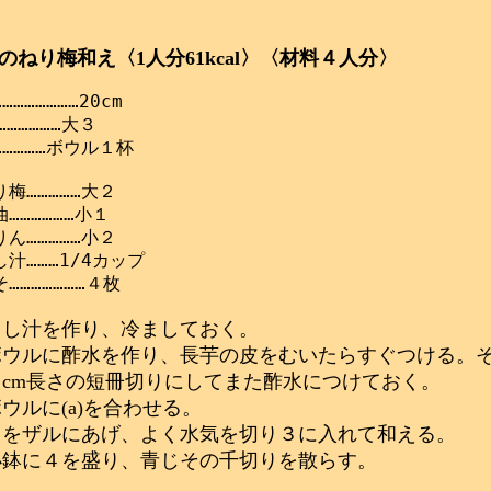
のねり梅和え〈1人分61kcal〉〈材料４人分〉
………………20cm

……………大３

…………ボウル１杯

梅……………大２

………………小１

ん……………小２

汁………1/4カップ

出し汁を作り、冷ましておく。
ボウルに酢水を作り、長芋の皮をむいたらすぐつける。
４cm長さの短冊切りにしてまた酢水につけておく。
ウルに(a)を合わせる。
２をザルにあげ、よく水気を切り３に入れて和える。
小鉢に４を盛り、青じその千切りを散らす。