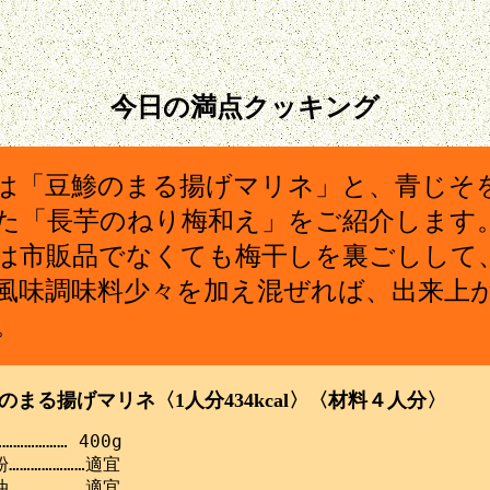
今日の満点クッキング
は「豆鯵のまる揚げマリネ」と、青じそ
た「長芋のねり梅和え」をご紹介します
は市販品でなくても梅干しを裏ごしして
風味調味料少々を加え混ぜれば、出来上
。
のまる揚げマリネ〈1人分434kcal〉〈材料４人分〉
…………… 400g

…………………適宜

…………………適宜
