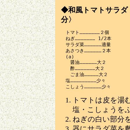
◆和風トマトサラダ〈1
分〉
　トマト…………………２個

　ねぎ………………… 1/2本

　サラダ菜………………適量

　あさつき………………２本

　(a)

　　醤油………………大２

　　酢…………………大２

　　ごま油……………大２

　塩………………………少々

トマトは皮を湯
塩・こしょうを
ねぎの白い部分
器にサラダ菜を