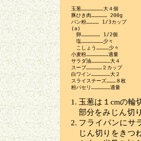
　玉葱…………………大４個

　豚ひき肉…………… 200g

　パン粉………… 1/3カップ

　(a)

　　卵……………… 1/2個

　　塩…………………少々

　　こしょう…………少々

　小麦粉…………………適量

　サラダ油………………大４

　スープ……………２カップ

　白ワイン………………大２

　スライスチーズ………８枚

玉葱は１cmの輪
部分をみじん切
フライパンにサ
じん切りをきつ