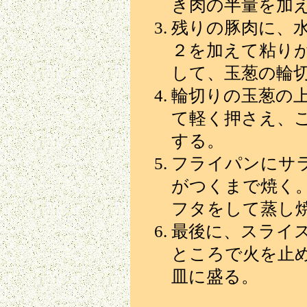
き肉の半量を加
残りの豚肉に、水
２を加えて粘り
して、玉葱の輪
輪切りの玉葱の
て軽く押さえ、
する。
フライパンにサ
がつくまで焼く
フタをして蒸し
最後に、スライ
ところで火を止
皿に盛る。