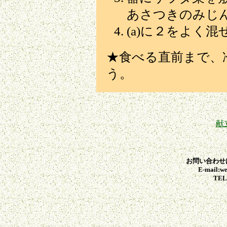
あさつきのみじ
(a)に２をよく
★食べる直前まで、
う。
献
お問い合わせ
E-mail:we
TEL