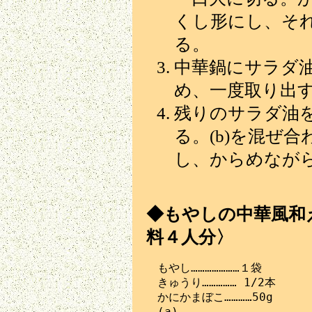
くし形にし、そ
る。
中華鍋にサラダ
め、一度取り出
残りのサラダ油
る。(b)を混ぜ
し、からめなが
◆もやしの中華風和え
料４人分〉
　もやし…………………１袋

　きゅうり…………… 1/2本

　かにかまぼこ…………50g

　(a)
