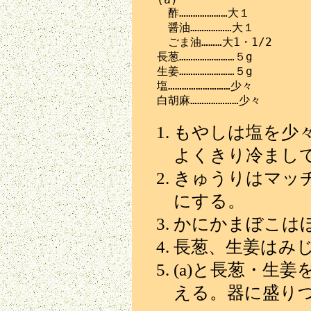
　　酢…………………大１

　　醤油………………大１

　　ごま油………大1・1/2

　長葱……………………５g

　生姜……………………５g

　塩………………………少々

もやしは塩を少
よくきり冷まし
きゅうりはマッ
にする。
かにかまぼこは
長葱、生姜はみ
(a)と長葱・生
える。器に盛り