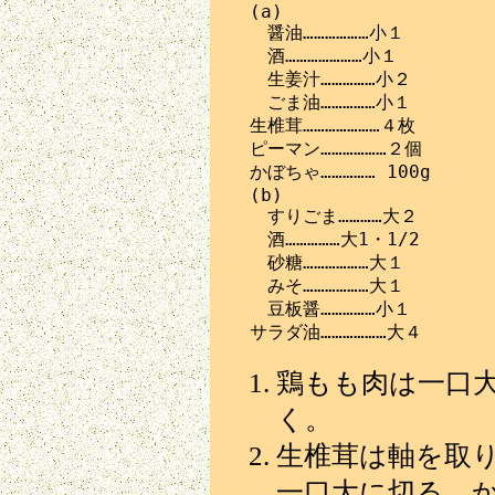
　(a)

　　醤油………………小１

　　酒…………………小１

　　生姜汁……………小２

　　ごま油……………小１

　生椎茸…………………４枚

　ピーマン………………２個

　かぼちゃ…………… 100g

　(b)

　　すりごま…………大２

　　酒……………大1・1/2

　　砂糖………………大１

　　みそ………………大１

　　豆板醤……………小１

鶏もも肉は一口大
く。
生椎茸は軸を取
一口大に切る。