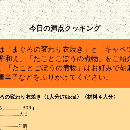
今日の満点クッキング
は「まぐろの変わり衣焼き」と「キャベ
酢和え」「たことごぼうの煮物」をご紹
。「たことごぼうの煮物」はお好みで胡
唐辛子などをふりかけてください。
ろの変わり衣焼き〈1人分176kcal〉〈材料４人分〉
…………… 300g

………………大１

………………２個
