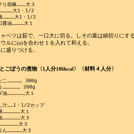
り胡麻………大３

…………大1・1/2

…………大1・1/2

キャベツは茹で、一口大に切る。しその葉は細切りにす
ボウルに(a)を合わせ１を入れて和える。
器に盛りつける。
とごぼうの煮物〈1人分186kcal〉〈材料４人分〉
こ…………… 300g

…………… 200g

油………………大１

汁……1・1/2カップ

………………大１

………………大３

………………大３
