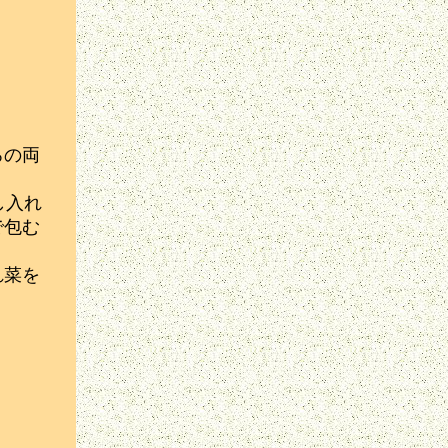
ろの両
し入れ
で包む
れ菜を