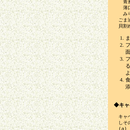
　　青葱
　　薄口
　　みり
　ごま油
◆キャ
　キャベ
　しその
　(a)
