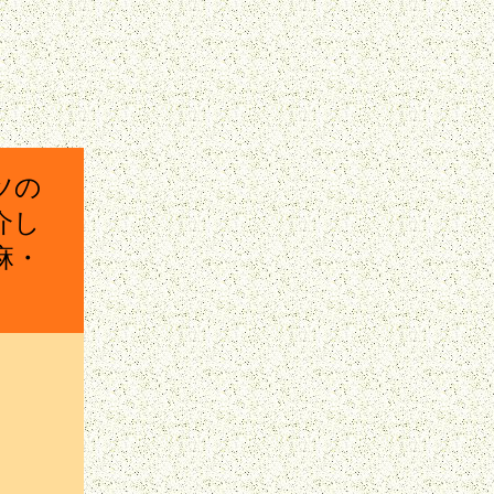
ツの
介し
麻・