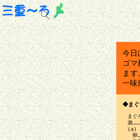
今日
ゴマ
ます
一味
◆まぐ
　まぐろ…
　酒………
　(a)

　　卵…