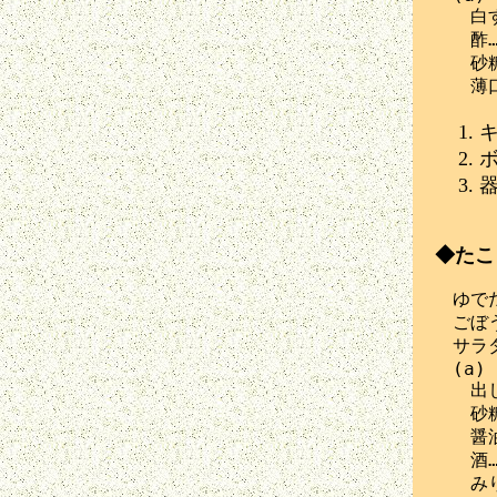
　　白す
　　酢…
　　砂糖
◆たこ
　ゆでだ
　ごぼう…
　サラダ
　(a)

　　出し
　　砂糖
　　醤油
　　酒…