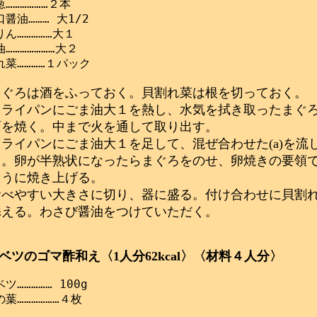
………………２本

醤油……… 大1/2

ん……………大１

…………………大２

まぐろは酒をふっておく。貝割れ菜は根を切っておく。
フライパンにごま油大１を熱し、水気を拭き取ったまぐ
面を焼く。中まで火を通して取り出す。
フライパンにごま油大１を足して、混ぜ合わせた(a)を流
る。卵が半熟状になったらまぐろをのせ、卵焼きの要領
ように焼き上げる。
食べやすい大きさに切り、器に盛る。付け合わせに貝割
添える。わさび醤油をつけていただく。
ベツのゴマ酢和え〈1人分62kcal〉〈材料４人分〉
ツ…………… 100g

葉………………４枚
