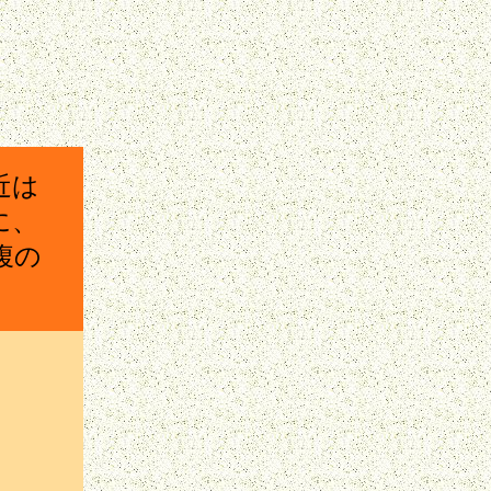
近は
に、
腹の