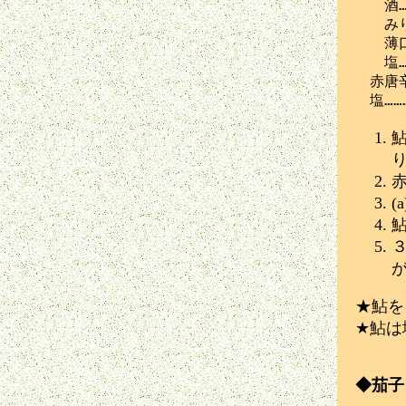
　　酒…
　　みり
　　薄口
　　塩……
　赤唐辛
★鮎を
★鮎は
◆茄子