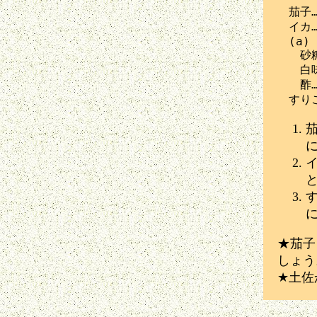
　茄子…
　イカ…
　(a)

　　砂糖
　　白味
　　酢…
★茄子
しょう
★土佐