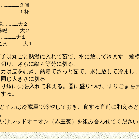
………………２個

………………１杯

……………大２

噌…………大２

……………大１

茄子は丸ごと熱湯に入れて茹で、水に放して冷ます。縦
に切り、さらに縦４等分に切る。
イカは皮をむき、熱湯でさっと茹で、水に放して冷まし
と同じ大きさに切る。
すり鉢に(a)を入れて和える。器に盛りつけ、すりごまを
にする。
とイカは冷蔵庫で冷やしておき、食する直前に和えると
。
かけレッドオニオン（赤玉葱）を組み合わせてください