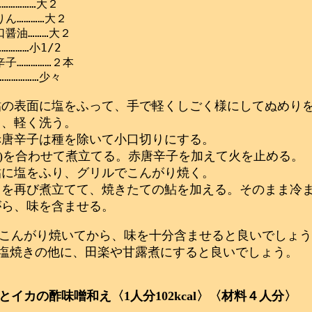
……………大２

ん…………大２

醤油………大２

………小1/2

子……………２本

鮎の表面に塩をふって、手で軽くしごく様にしてぬめり
り、軽く洗う。
赤唐辛子は種を除いて小口切りにする。
(a)を合わせて煮立てる。赤唐辛子を加えて火を止める。
鮎に塩をふり、グリルでこんがり焼く。
３を再び煮立てて、焼きたての鮎を加える。そのまま冷
がら、味を含ませる。
こんがり焼いてから、味を十分含ませると良いでしょう
塩焼きの他に、田楽や甘露煮にすると良いでしょう。
とイカの酢味噌和え〈1人分102kcal〉〈材料４人分〉