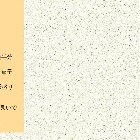
横半分
、茄子
天盛り
良いで
。