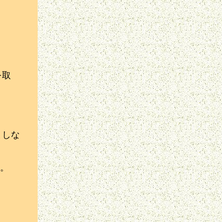
を取
ましな
。