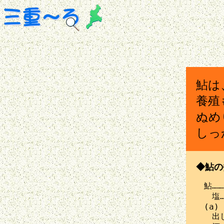
鮎は
養殖
ぬめ
しっ
◆鮎の
　鮎………
　　塩…
　(a)

　　出し