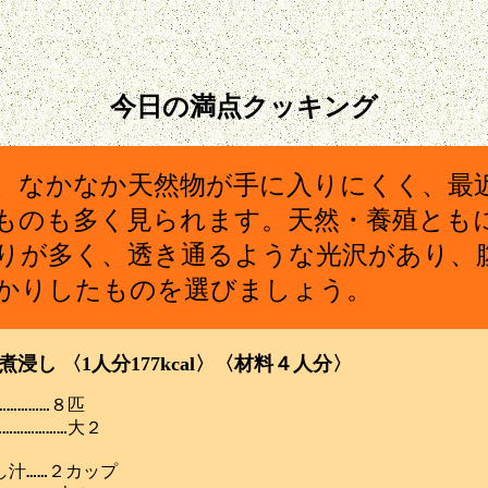
今日の満点クッキング
、なかなか天然物が手に入りにくく、最
ものも多く見られます。天然・養殖とも
りが多く、透き通るような光沢があり、
かりしたものを選びましょう。
煮浸し 〈1人分177kcal〉〈材料４人分〉
…………８匹

………………大２

汁……２カップ
