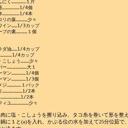
にく……………１片

………………1/4個

………………1/4本

リの葉…………少々

イン……1/3カップ

プの素…………１個

ダ油……1/4カップ

…………1/4カップ

こしょう………少々

ー…………………大１

マン……………1/4個

マン……………1/3個

ジ……………１パック

…………………1/2本

………………1/2本

豚肉に塩・こしょうを擦り込み、タコ糸を巻いて形を整
深鍋に１と(a)を入れ、かぶる位の水を加えて25分位茹で