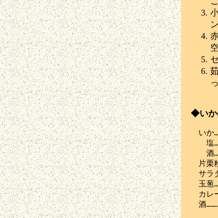
◆いか
　いか…
　　塩…
　　酒…
　片栗粉
　サラダ
　玉葱……
　カレー