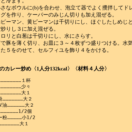
ごと冷ます。
小さなボウルに(b)を合わせ、泡立て器でよく攪拌してド
ングを作り、ケーパーのみじん切りも加え混ぜる。
赤ピーマン、黄ピーマンは千切りにし、ほぐしたしめじ
空炒りし３に加え混ぜる。
セロリと白葱は千切りにし、水にさらす。
茹で豚を薄く切り、お皿に３～４枚ずつ盛りつける。水
った５をのせて、セルフィユを飾り４をかける。
のカレー炒め〈1人分132kcal〉〈材料４人分〉
…………………１杯

…………………少々

…………………大１

…………………大２

油………………大２

……………1/2個

粉……………小1/2
