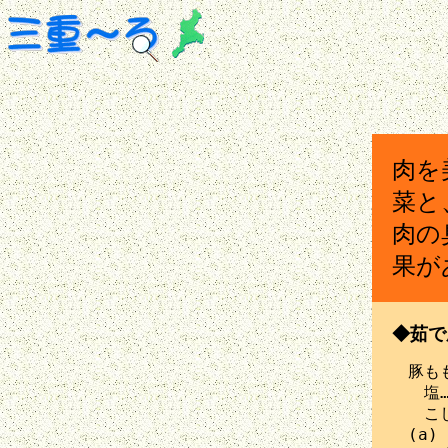
肉を
菜と
肉の
果が
◆茹で
　豚もも
　　塩……
　　こし
　(a)
