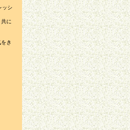
レッシ
と共に
気をき