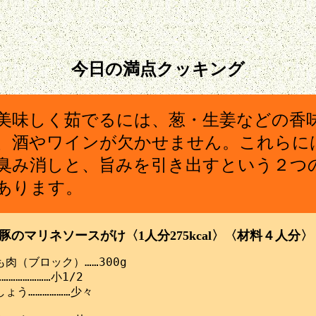
今日の満点クッキング
美味しく茹でるには、葱・生姜などの香
、酒やワインが欠かせません。これらに
臭み消しと、旨みを引き出すという２つ
あります。
豚のマリネソースがけ〈1人分275kcal〉〈材料４人分〉
肉（ブロック）……300g

………………小1/2

ょう………………少々
