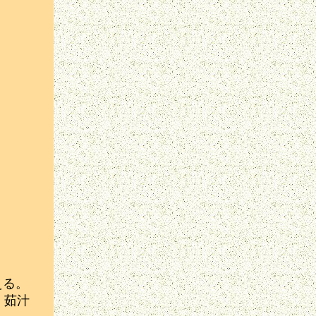
える。
、茹汁