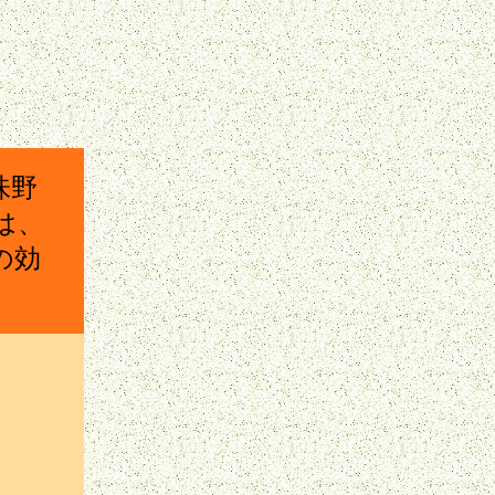
味野
は、
の効