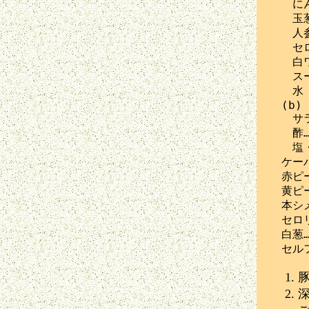
　　にん
　　玉葱
　　人参
　　セロ
　　白ワ
　　スー
　　水

　(b)

　　サラ
　　酢…
　　塩・
　ケーパ
　赤ピー
　黄ピー
　本シメ
　セロリ
　白葱……