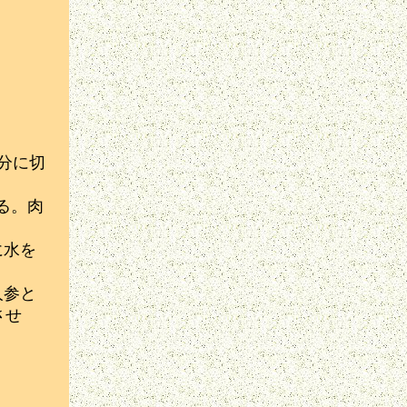
分に切
る。肉
に水を
人参と
させ