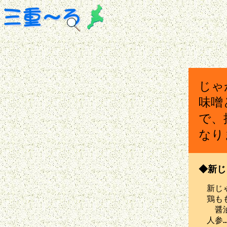
じゃ
味噌
で、
なり
◆新じ
　新じゃ
　鶏もも
　　醤油
　人参…