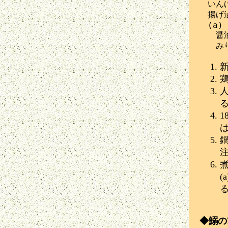
　いんげ
　揚げ油
　(a)

　　醤油
◆鰯の