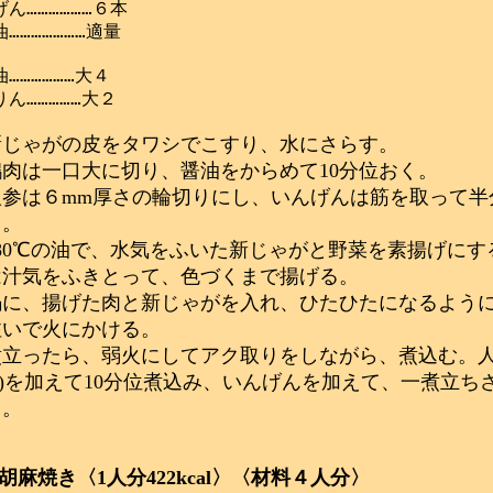
ん………………６本

…………………適量

………………大４

新じゃがの皮をタワシでこすり、水にさらす。
鶏肉は一口大に切り、醤油をからめて10分位おく。
人参は６mm厚さの輪切りにし、いんげんは筋を取って半
る。
180℃の油で、水気をふいた新じゃがと野菜を素揚げにす
は汁気をふきとって、色づくまで揚げる。
鍋に、揚げた肉と新じゃがを入れ、ひたひたになるよう
注いで火にかける。
煮立ったら、弱火にしてアク取りをしながら、煮込む。
(a)を加えて10分位煮込み、いんげんを加えて、一煮立ち
る。
胡麻焼き〈1人分422kcal〉〈材料４人分〉