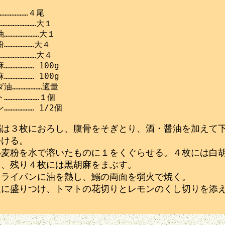
……………４尾

…………………大１

…………………大１

………………大４

…………………大４

…………… 100g

…………… 100g

油………………適量

…………………１個

鰯は３枚におろし、腹骨をそぎとり、酒・醤油を加えて
つける。
小麦粉を水で溶いたものに１をくぐらせる。４枚には白
を、残り４枚には黒胡麻をまぶす。
フライパンに油を熱し、鰯の両面を弱火で焼く。
皿に盛りつけ、トマトの花切りとレモンのくし切りを添