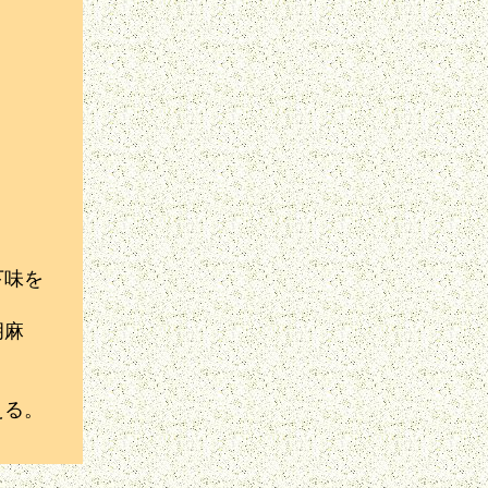
下味を
胡麻
える。