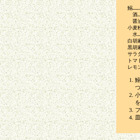
　鰯………
　　酒…
　　醤油
　小麦粉
　　水…
　白胡麻…
　黒胡麻…
　サラダ
　トマト