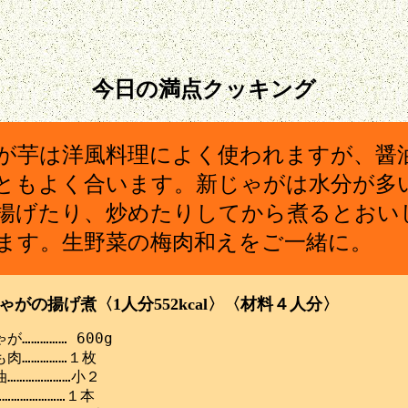
今日の満点クッキング
が芋は洋風料理によく使われますが、醤
ともよく合います。新じゃがは水分が多
揚げたり、炒めたりしてから煮るとおい
ます。生野菜の梅肉和えをご一緒に。
ゃがの揚げ煮〈1人分552kcal〉〈材料４人分〉
が…………… 600g

肉……………１枚

…………………小２

…………………１本
