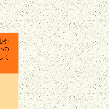
油や
いの
しく