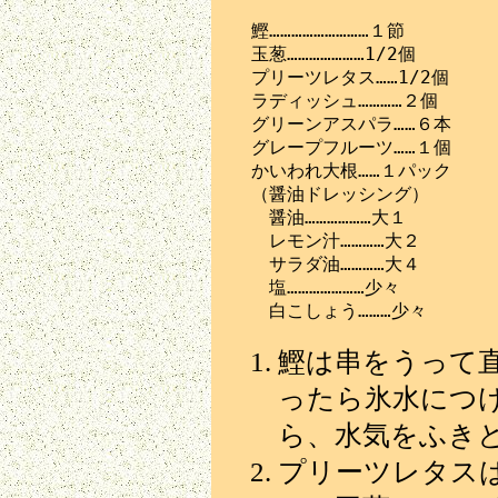
　鰹………………………１節

　玉葱…………………1/2個

　プリーツレタス……1/2個

　ラディッシュ…………２個

　グリーンアスパラ……６本

　グレープフルーツ……１個

　かいわれ大根……１パック

　（醤油ドレッシング）

　　醤油………………大１

　　レモン汁…………大２

　　サラダ油…………大４

　　塩…………………少々

鰹は串をうって
ったら氷水につ
ら、水気をふき
プリーツレタス