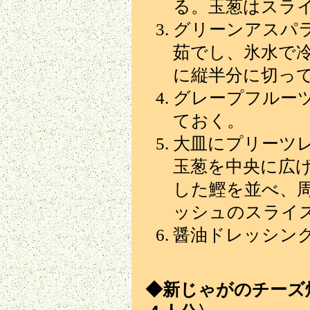
る。玉葱はスラ
グリーンアスパ
茹でし、氷水で冷
に縦半分に切っ
グレープフルー
ておく。
大皿にプリーツ
玉葱を中央に広
した鰹を並べ、
ッシュのスライ
醤油ドレッシン
◆新じゃがのチーズ焼き