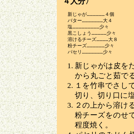
４人分〉
　新じゃが………………４個

　バター…………………大４

　塩………………………少々

　黒こしょう……………少々

　溶けるチーズ…………大８

　粉チーズ………………少々

新じゃがは皮を
から丸ごと茹で
１を竹串でさし
切り、切り口に
２の上から溶け
粉チーズをのせ
程度焼く。