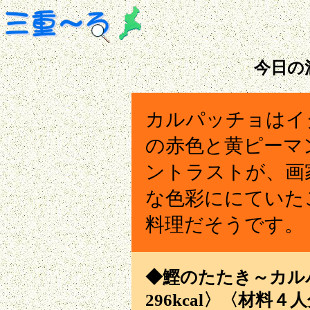
今日の
カルパッチョはイ
の赤色と黄ピーマ
ントラストが、画
な色彩ににていた
料理だそうです。
◆鰹のたたき～カル
296kcal〉〈材料４