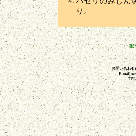
パセリのみじん
り。
献
お問い合わせ
E-mail:we
TEL