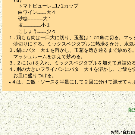
　(a)

　　トマトピューレ…1/2カップ

　　白ワイン………大４

　　砂糖……………大１

　　塩………………小１

　　こしょう………少々

１.鶏もも肉は一口大に切り、玉葱は１cm角に切る。マッ
　薄切りにする。ミックスベジタブルに熱湯をかけ、水気を
２.鍋にバター大１を溶かし、玉葱を透き通るまで炒める。
　マッシュルームを加えて炒める。

３.２に(a)を入れ、ミックスベジタブルを加えて煮詰める
４.別の大きいフライパンにバター大４を溶かし、ご飯を切
　お皿に盛りつける。

献
お問い合わせ