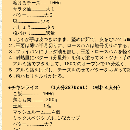
　溶けるチーズ…… 100g

　サラダ油……………大１

　バター………………大２

　塩……………………少々

　こしょう……………少々

　粉パセリ……………適量

１.じゃが芋は皮つきのまま、堅めに茹で、皮をむいて５m
２.玉葱は薄い半月切りに、ロースハムは短冊切りにする。
３.フライパンにサラダ油を熱し、玉葱・ロースハムを軽く
４.耐熱皿にバター（分量外）を薄く塗って３・ツナ・芋の
　アルミ箔でフタをして、180℃のオーブンで15分焼く。

５.アルミ箔をはずし、チーズをのせてバターをちぎって散
６.粉パセリをふりかける。

◆チキンライス　　〈1人分387kcal〉〈材料４人分〉

　ご飯……………… 400g

　鶏もも肉………… 200g

　玉葱…………………１個

　マッシュルーム……４個

　ミックスベジタブル…1/2カップ

　バター………………大７
