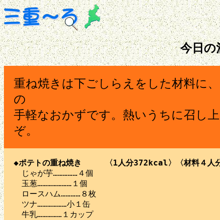
今日の
重ね焼きは下ごしらえをした材料に
の
手軽なおかずです。熱いうちに召し上
ぞ。
◆ポテトの重ね焼き　　　〈1人分372kcal〉〈材料４人

　じゃが芋……………４個

　玉葱…………………１個

　ロースハム…………８枚

　ツナ………………小１缶

　牛乳……………１カップ
