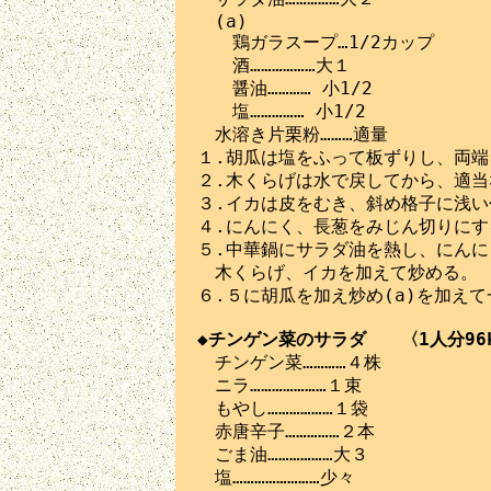
　(a)

　　鶏ガラスープ…1/2カップ

　　酒………………大１

　　醤油………… 小1/2

　　塩…………… 小1/2

　水溶き片栗粉………適量

１.胡瓜は塩をふって板ずりし、両端
２.木くらげは水で戻してから、適当
３.イカは皮をむき、斜め格子に浅い
４.にんにく、長葱をみじん切りにする
５.中華鍋にサラダ油を熱し、にんに
　木くらげ、イカを加えて炒める。

６.５に胡瓜を加え炒め(a)を加え
◆チンゲン菜のサラダ　　〈1人分96

　チンゲン菜…………４株

　ニラ…………………１束

　もやし………………１袋

　赤唐辛子……………２本

　ごま油………………大３

　塩……………………少々
