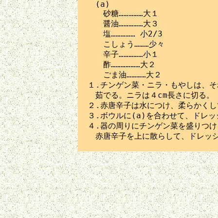
　(a)

　　砂糖……………大１

　　醤油……………大３

　　塩…………… 小2/3

　　こしょう………少々

　　辛子……………小１

　　酢………………大２

　　ごま油…………大２

１.チンゲン菜・ニラ・もやしは、そ
　茹でる。ニラは４cm長さに切る。

２.赤唐辛子は水につけ、柔らかくし
３.ボウルに(a)を合わせて、ドレッ
４.器の周りにチンゲン菜を盛りつけ