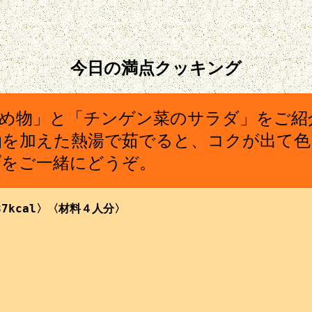
今日の満点クッキング
炒め物」と「チンゲン菜のサラダ」をご紹
油を加えた熱湯で茹でると、コクが出て色
プをご一緒にどうぞ。
7kcal〉〈材料４人分〉