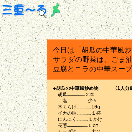
今日は「胡瓜の中華風
サラダの野菜は、ごま
豆腐とニラの中華スー
◆胡瓜の中華風炒め物　　　〈1人分8

　胡瓜………………２本

　　塩…………………少々

　木くらげ……………10g

　イカの胴……………１杯

　にんにく…………１かけ

　長葱…………………５cm

　サラダ油……………大２
