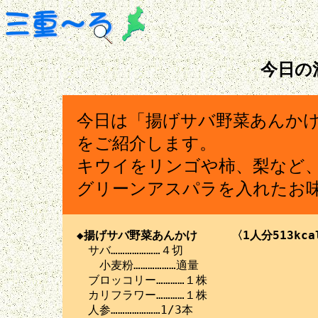
今日の
今日は「揚げサバ野菜あんか
をご紹介します。
キウイをリンゴや柿、梨など
グリーンアスパラを入れたお
◆揚げサバ野菜あんかけ　　　〈1人分513kc

　サバ…………………４切

　　小麦粉………………適量

　ブロッコリー…………１株

　カリフラワー…………１株

　人参…………………1/3本
