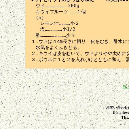

　ウド………………… 200g

　キウイフルーツ………１個

　(a)

　　レモン汁…………小２

　　塩………………小1/2

　酢………………………少々

１.ウドは４cm長さに切り、皮をむき、酢水に
　水気をよくふきとる。

２.キウイは皮をむいて、ウドよりやや太めに切
献
お問い合わせ
E-mail:we
TEL