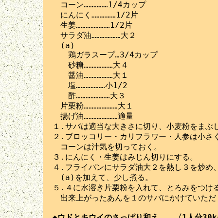
　コーン……………1/4カップ

　にんにく……………1/2片

　生姜…………………1/2片

　サラダ油………………大２

　(a)

　　鶏ガラスープ…3/4カップ

　　砂糖………………大４

　　醤油………………大１

　　塩………………小1/2

　　酢…………………大３

　片栗粉…………………大１

　揚げ油…………………適量

１.サバは適当な大きさに切り、小麦粉をまぶし
２.ブロッコリー・カリフラワー・人参は小さく
　コーンは汁気を切っておく。

３.にんにく・生姜はみじん切りにする。

４.フライパンにサラダ油大２を熱し３を炒め、
　(a)を加えて、少し煮る。

５.４に水溶き片栗粉を入れて、とろみをつける
　出来上がったあんを１のサバにかけていただく
◆ウドとキウイのさっぱり和え　　〈1人分30k